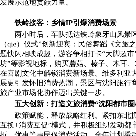
发展示范地贡献力量。
​铁岭接客：乡情IP引爆消费场景
两小时后，车队抵达铁岭象牙山风景区
（qie）仪式”创新迎宾：民俗舞蹈《文旅
题快闪相映成趣，游客争相打卡“大脚超市”
坊”等影视地标，购买蘑菇、榛子、木耳、
在喜剧文化中解锁消费新场景。维多利亚
展更引发怀旧消费热潮，景区与沈阳旅行
旅产业市场化协作迈出关键一步。
五大创新：打造文旅消费“沈阳都市圈
政策赋能，释放战略红利。紧扣东北振
互换+消费互促”模式，并积极组织发动都
折、优惠等惠民促消费活动，全年计划撬