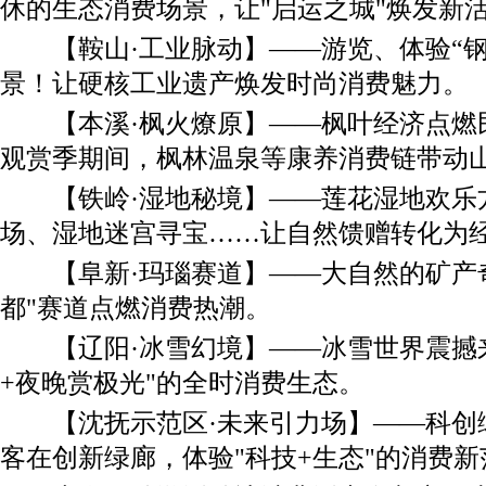
休的生态消费场景，让"启运之城"焕发新
【鞍山·工业脉动】——游览、体验“钢
景！让硬核工业遗产焕发时尚消费魅力。
【本溪·枫火燎原】——枫叶经济点燃
观赏季期间，枫林温泉等康养消费链带动
【铁岭·湿地秘境】——莲花湿地欢乐
场、湿地迷宫寻宝……让自然馈赠转化为
【阜新·玛瑙赛道】——大自然的矿产奇
都"赛道点燃消费热潮。
【辽阳·冰雪幻境】——冰雪世界震撼来
+夜晚赏极光"的全时消费生态。
【沈抚示范区·未来引力场】——科创
客在创新绿廊，体验"科技+生态"的消费新