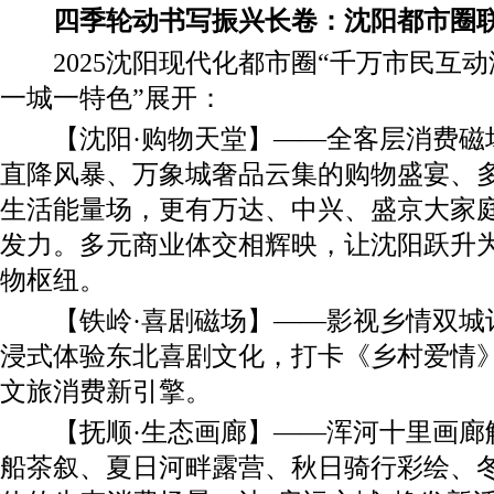
四季轮动书写振兴长卷：沈阳都市圈联
2025沈阳现代化都市圈“千万市民互动
一城一特色”展开：
【沈阳·购物天堂】——全客层消费磁
直降风暴、万象城奢品云集的购物盛宴、
生活能量场，更有万达、中兴、盛京大家
发力。多元商业体交相辉映，让沈阳跃升
物枢纽。
【铁岭·喜剧磁场】——影视乡情双城
浸式体验东北喜剧文化，打卡《乡村爱情
文旅消费新引擎。
【抚顺·生态画廊】——浑河十里画廊
船茶叙、夏日河畔露营、秋日骑行彩绘、