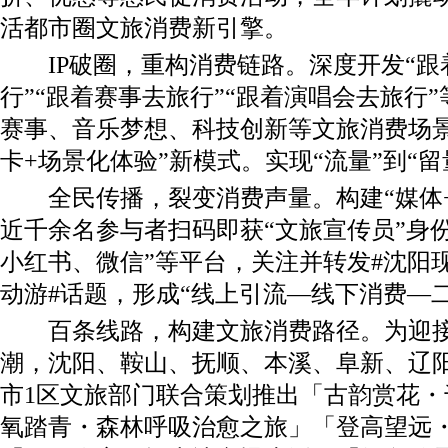
活都市圈文旅消费新引擎。
IP破圈，重构消费链路。深度开发“跟
行”“跟着赛事去旅行”“跟着演唱会去旅行”
赛事、音乐梦想、科技创新等文旅消费场景
卡+场景化体验”新模式。实现“流量”到“留
全民传播，裂变消费声量。构建“媒体+
近千余名参与者扫码即获“文旅宣传员”身
小红书、微信”等平台，关注并转发#沈阳
动游#话题，形成“线上引流—线下消费—
百条线路，构建文旅消费路径。为迎接2
潮，沈阳、鞍山、抚顺、本溪、阜新、辽
市1区文旅部门联合策划推出「古韵赏花
氧踏青・森林呼吸治愈之旅」「登高望远