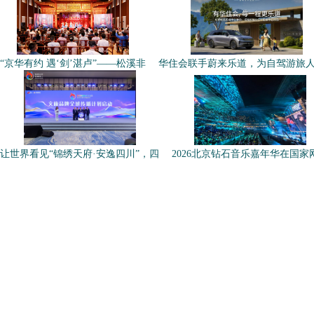
“京华有约 遇‘剑’湛卢”——松溪非
华住会联手蔚来乐道，为自驾游旅
让世界看见“锦绣天府·安逸四川”，四
2026北京钻石音乐嘉年华在国家