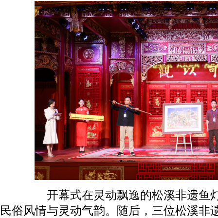
开幕式在灵动飘逸的松溪非遗鱼灯舞
民俗风情与灵动气韵。随后，三位松溪非