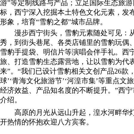
游”等定制线路与产品；立足国际生态旅游
标，西宁深入挖掘本土特色文化元素，发布
形象，培育“雪豹之都”城市品牌。
漫步西宁街头，雪豹元素随处可见：从
秀，到街头巷尾、各类店铺里的雪豹玩偶
雪豹手提袋、明信片等演唱会伴手礼。西
旅、打造雪豹生态露营地，让以雪豹为代表
来”。“我们已设计雪豹相关文创产品26款
球’‘青海文化旅游节’‘河湟市集’等重点
经济效益、产品知名度的不断提升。”西宁
介绍。
高原的月光从远山升起，湟水河畔华灯初
开热情的怀抱欢迎八方宾客。