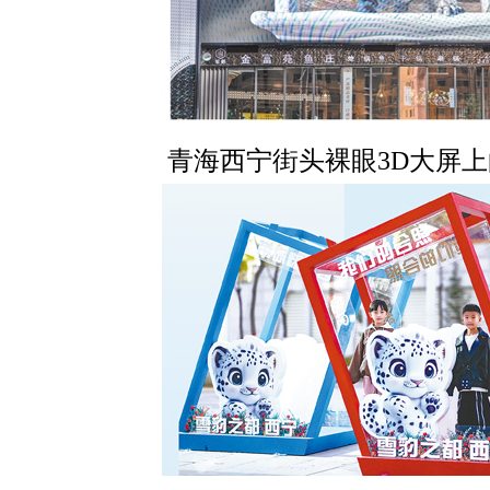
青海西宁街头裸眼3D大屏上