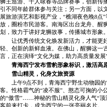
狮王巡游、千人咏春等品牌赛事，创新传
引不同年龄群体参与关注；另一方面，以
展旅游演艺和影视产业，“樵湖夜色晚8点
放，圈粉市民游客。南海区出台龙舟、醒
划，致力于讲好龙狮故事，传播城市形象
让优秀传统文化焕发新活力，才能更好
轻、创新的新鲜血液。在佛山，醒狮这一
言，正在演绎“文化为媒，助力高质量发展
青海西宁发布雪豹形象标识，激活高
雪山精灵，化身文旅资源
上午9点不到，青海西宁野生动物园的
客。性格霸气的“凌不服”、憨态可掬的小公
的“傲雪”……神秘的雪山精灵化身人气“顶
客前来打卡，成为西宁的一张亮丽名片。