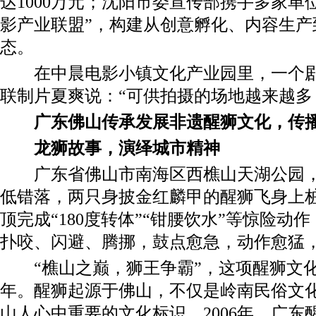
达1000万元；沈阳市委宣传部携手多家单
影产业联盟”，构建从创意孵化、内容生产
态。
在中晨电影小镇文化产业园里，一个剧
联制片夏爽说：“可供拍摄的场地越来越多
广东佛山传承发展非遗醒狮文化，传
龙狮故事，演绎城市精神
广东省佛山市南海区西樵山天湖公园，8
低错落，两只身披金红麟甲的醒狮飞身上桩
顶完成“180度转体”“钳腰饮水”等惊险动
扑咬、闪避、腾挪，鼓点愈急，动作愈猛
“樵山之巅，狮王争霸”，这项醒狮文化
年。醒狮起源于佛山，不仅是岭南民俗文
山人心中重要的文化标识。2006年，广东