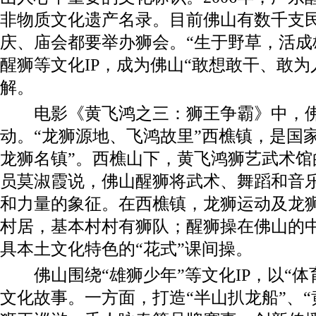
非物质文化遗产名录。目前佛山有数千支
庆、庙会都要举办狮会。“生于野草，活成
醒狮等文化IP，成为佛山“敢想敢干、敢为
解。
电影《黄飞鸿之三：狮王争霸》中，佛
动。“龙狮源地、飞鸿故里”西樵镇，是国
龙狮名镇”。西樵山下，黄飞鸿狮艺武术馆
员莫淑霞说，佛山醒狮将武术、舞蹈和音
和力量的象征。在西樵镇，龙狮运动及龙
村居，基本村村有狮队；醒狮操在佛山的
具本土文化特色的“花式”课间操。
佛山围绕“雄狮少年”等文化IP，以“体育
文化故事。一方面，打造“半山扒龙船”、“