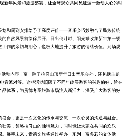
展现新年风景和旅游盛宴，让全球观众共同见证这一激动人心的时
划和周到安排给予了高度评价——音乐会巧妙融合了民族传统
美的自然风景前徐徐展开。日出倒计时、阳光罐收集新年第一缕
旅工作的亲切与用心，也极大地提升了旅游的情绪价值。到场观
活动内容丰富，除了拉脊山顶新年日出音乐会外，还包括主题
冬电音派对等。这些活动照顾了不同年龄层游客的兴趣偏好，旨在
产品体系，为贵德冬季旅游市场注入新活力，深受广大游客的好
盛会，更是一次文化的传承与交流，一次心灵的沟通与融合。
的壮美，领略拉脊山的独特魅力，同时也让大家在共同的欢乐
感。展望未来，贵德文旅将通过举办一系列丰富多彩的文体活