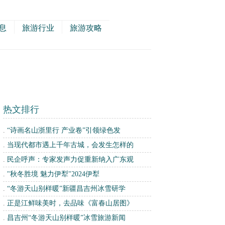
息
旅游行业
旅游攻略
热文排行
.
“诗画名山浙里行 产业卷”引领绿色发
.
当现代都市遇上千年古城，会发生怎样的
.
民企呼声：专家发声力促重新纳入广东观
.
"秋冬胜境 魅力伊犁"2024伊犁
.
“冬游天山别样暖”新疆昌吉州冰雪研学
.
正是江鲜味美时，去品味《富春山居图》
.
昌吉州“冬游天山别样暖”冰雪旅游新闻