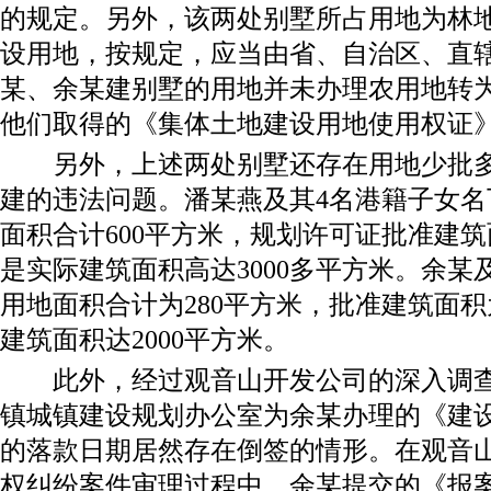
的规定。另外，该两处别墅所占用地为林
设用地，按规定，应当由省、自治区、直
某、余某建别墅的用地并未办理农用地转
他们取得的《集体土地建设用地使用权证
另外，上述两处别墅还存在用地少批多
建的违法问题。潘某燕及其4名港籍子女
面积合计600平方米，规划许可证批准建筑
是实际建筑面积高达3000多平方米。余某
用地面积合计为280平方米，批准建筑面积
建筑面积达2000平方米。
此外，经过观音山开发公司的深入调查
镇城镇建设规划办公室为余某办理的《建
的落款日期居然存在倒签的情形。在观音
权纠纷案件审理过程中，余某提交的《报案